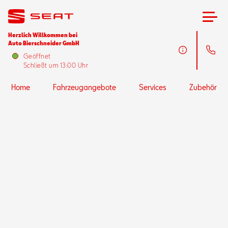
Herzlich Willkommen bei
Auto Bierschneider GmbH
Home
Geöffnet
Schließt um 13:00 Uhr
Fahrzeugangebote
Home
Fahrzeugangebote
Services
Zubehör
Services
Zubehör
SEAT FOR BUSINESS
Über uns