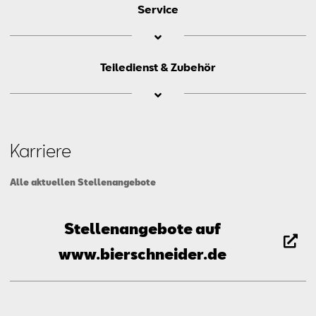
Service
Jo­han­nes
Kutz­ner
Teiledienst & Zubehör
Ver­kaufs­lei­ter
Da­ni­el
Fink
Team­lei­ter Ser­vice
Karriere
Pas­cal
Hol­ler
Mail schreiben
Anrufen
Alle aktuellen Stellenangebote
Tei­le- und Zu­be­hör Be­ra­ter
Stellenangebote auf
Mail schreiben
Anrufen
www.bierschneider.de
Mail schreiben
Anrufen