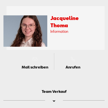
Jac­que­line
Tho­ma
In­for­ma­ti­on
Mail schreiben
Anrufen
Team Verkauf