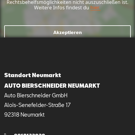
Rechtsbehelfsmöglichkeiten nicht auszuschließen ist.
Weitere Infos findest du
hier.
Akzeptieren
Standort Neumarkt
Mail schreiben
Kontaktformular
Anrufen
AUTO BIERSCHNEIDER NEUMARKT
Auto Bierschneider GmbH
Alois-Senefelder-Straße
17
92318
Neumarkt