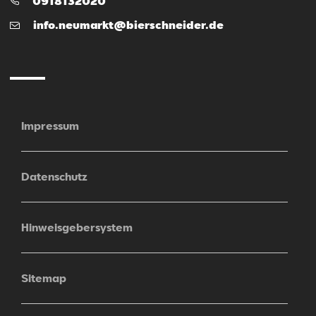
Telefon:
0918132020
E-
info.neumarkt@bierschneider.de
Mail
Impressum
Datenschutz
Hinweisgebersystem
Sitemap